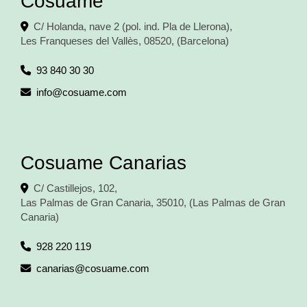
Cosuame
C/ Holanda, nave 2 (pol. ind. Pla de Llerona),
Les Franqueses del Vallès
,
08520
,
(Barcelona)
93 840 30 30
info
cosuame.com
Cosuame Canarias
C/ Castillejos, 102,
Las Palmas de Gran Canaria
,
35010
,
(Las Palmas de Gran
Canaria)
928 220 119
canarias
cosuame.com