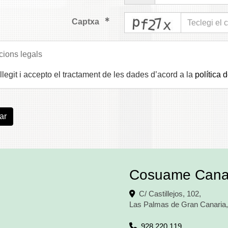
captcha
Captxa
cions legals
llegit i accepto el tractament de les dades d’acord a la
política d
ar
Cosuame Cana
C/ Castillejos, 102,
Las Palmas de Gran Canaria
928 220 119