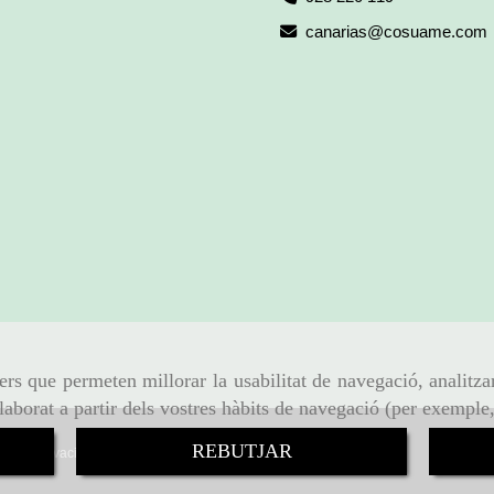
canarias
cosuame.com
ers que permeten millorar la usabilitat de navegació, analitza
elaborat a partir dels vostres hàbits de navegació (per exemple
REBUTJAR
ica de Privacitat