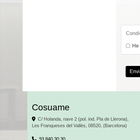
Condi
He 
Envi
Cosuame
C/ Holanda, nave 2 (pol. ind. Pla de Llerona),
Les Franqueses del Vallès
,
08520
,
(Barcelona)
93 840 30 30