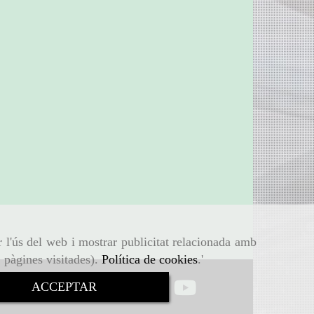
r l'ús del web i mostrar publicitat relacionada amb
, pàgines visitades).
Política de cookies
.'
ACCEPTAR