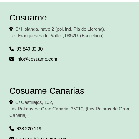
Cosuame
C/ Holanda, nave 2 (pol. ind. Pla de Llerona),
Les Franqueses del Vallès
,
08520
,
(Barcelona)
93 840 30 30
info
cosuame.com
Cosuame Canarias
C/ Castillejos, 102,
Las Palmas de Gran Canaria
,
35010
,
(Las Palmas de Gran
Canaria)
928 220 119
canarias
cosuame.com