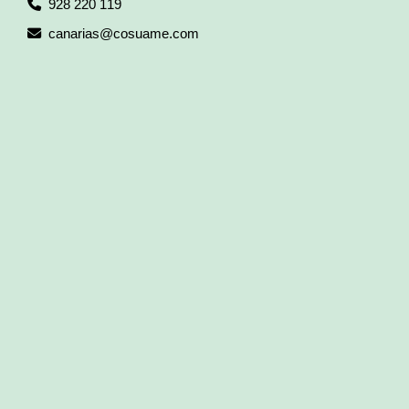
928 220 119
canarias
cosuame.com