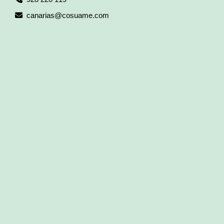
canarias
cosuame.com