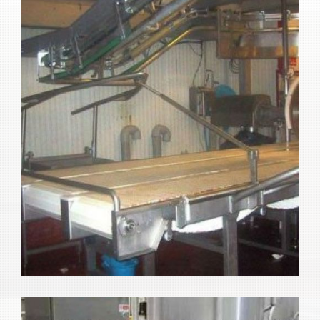
Ampliar
alimentaria
Máquinas para industria
Ampliar
alimentaria